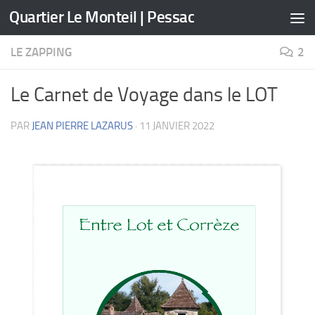
Quartier Le Monteil | Pessac
Skip to content
LE ZAPPING
2
Le Carnet de Voyage dans le LOT
PAR
JEAN PIERRE LAZARUS
·
11 JANVIER 2022