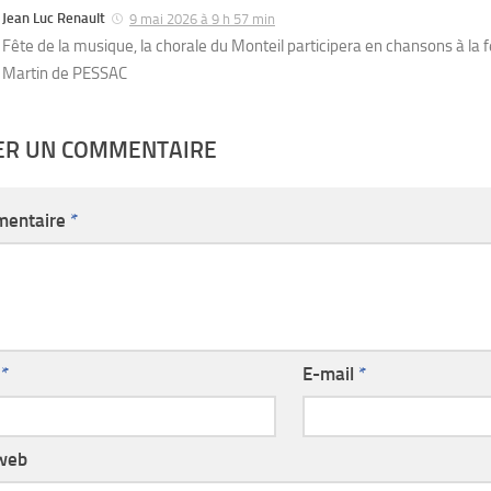
Jean Luc Renault
9 mai 2026 à 9 h 57 min
Fête de la musique, la chorale du Monteil participera en chansons à la fê
Martin de PESSAC
SER UN COMMENTAIRE
entaire
*
m
*
E-mail
*
 web