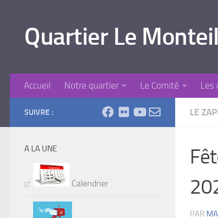
Skip to content
Quartier Le Monteil
Accueil
Notre quartier
Le Comité
Les 
LE ZA
SUIVRE :
A LA UNE
Fêt
20
Calendrier
PAR
MA