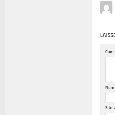
LAIS
Comm
No
Site