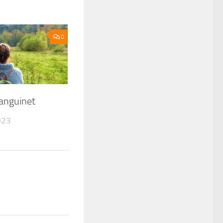
0
anguinet
023