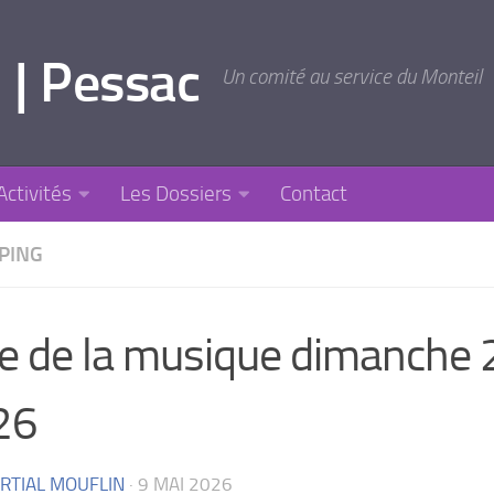
 | Pessac
Un comité au service du Monteil
Activités
Les Dossiers
Contact
PPING
e de la musique dimanche 2
26
RTIAL MOUFLIN
·
9 MAI 2026