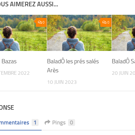
US AIMEREZ AUSSI...
0
0
 Bazas
BaladÔ les prés salés
BaladÔ S
Arès
TEMBRE 2022
20 JUIN 2
10 JUIN 2023
PONSE
mmentaires
1
Pings
0