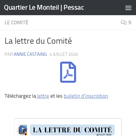
Quartier Le Monteil | Pessac
Skip to content
LE COMITÉ
9
La lettre du Comité
PAR
ANNIE CASTAING
·
4 JUILLET 2026
Téléchargez la
lettre
et les
bulletin d’inscription