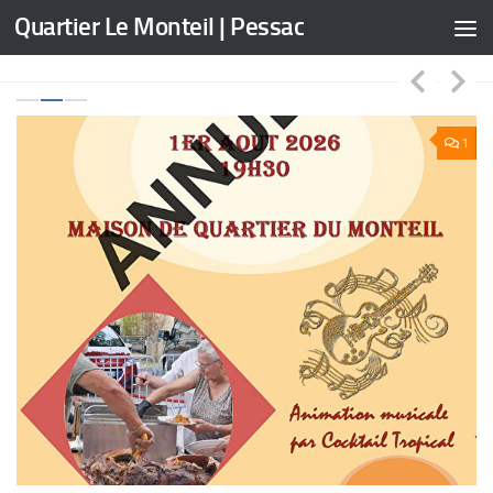
Quartier Le Monteil | Pessac
Skip to content
1
1
L
A
j
s
Le