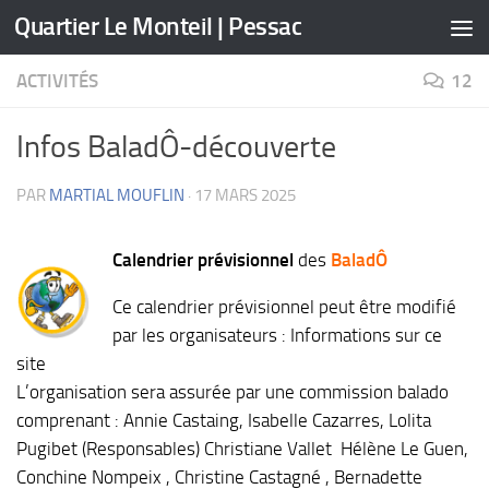
Quartier Le Monteil | Pessac
Skip to content
ACTIVITÉS
12
Infos BaladÔ-découverte
PAR
MARTIAL MOUFLIN
·
17 MARS 2025
Calendrier prévisionnel
des
BaladÔ
Ce calendrier prévisionnel peut être modifié
par les organisateurs : Informations sur ce
site
L’organisation sera assurée par une commission balado
comprenant : Annie Castaing, Isabelle Cazarres, Lolita
Pugibet (Responsables) Christiane Vallet Hélène Le Guen,
Conchine Nompeix , Christine Castagné , Bernadette