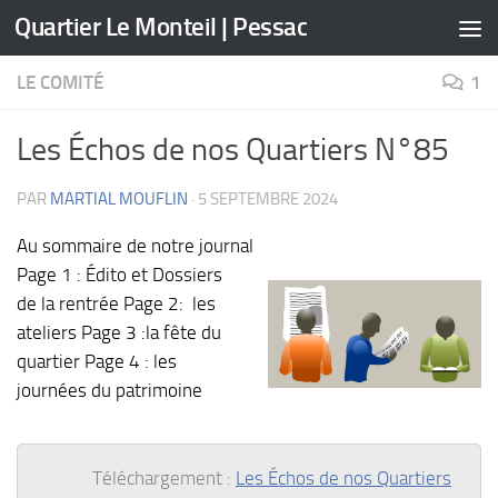
Quartier Le Monteil | Pessac
Skip to content
LE COMITÉ
1
Les Échos de nos Quartiers N°85
PAR
MARTIAL MOUFLIN
·
5 SEPTEMBRE 2024
Au sommaire de notre journal
Page 1 : Édito et Dossiers
de la rentrée Page 2: les
ateliers Page 3 :la fête du
quartier Page 4 : les
journées du patrimoine
Téléchargement :
Les Échos de nos Quartiers