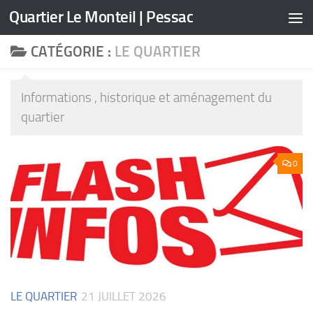
Quartier Le Monteil | Pessac
Skip to content
CATÉGORIE :
LE QUARTIER
Informations , historique et aménagement du
quartier
0
LE QUARTIER
21 JUILLET 2026