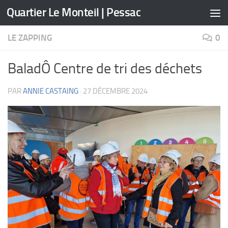
Quartier Le Monteil | Pessac
Skip to content
LE ZAPPING
0
BaladÔ Centre de tri des déchets
PAR
ANNIE CASTAING
·
27 DÉCEMBRE 2024