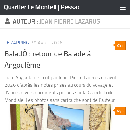
Quartier Le Monteil | Pessac
Skip to content
AUTEUR :
JEAN PIERRE LAZARUS
LE ZAPPING
29 AVRIL 2026
1
BaladÔ : retour de Balade à
Angoulème
Lien: Angouleme Écrit par Jean-Pierre Lazarus en avril
2026 d’après les notes prises au cours du voyage et
d’après divers documents pêchés sur la Grande Toile
Mondiale. Les photos sans cartouche sont de l’auteur.
0