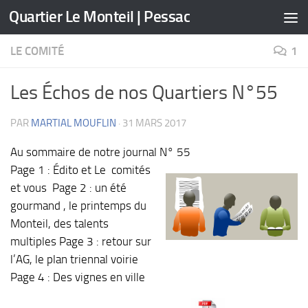
Quartier Le Monteil | Pessac
Skip to content
LE COMITÉ
1
Les Échos de nos Quartiers N°55
PAR
MARTIAL MOUFLIN
·
31 MARS 2017
Au sommaire de notre journal N° 55
Page 1 : Édito et Le comités
et vous Page 2 : un été
gourmand , le printemps du
Monteil, des talents
multiples Page 3 : retour sur
l’AG, le plan triennal voirie
Page 4 : Des vignes en ville