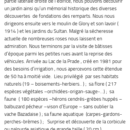
partie latérale droite de l’édifice, nous pouvons découvrir
un jardin ainsi qu’un mémorial historique des diverses
découvertes de fondations des remparts. Nous nous
dirigeons ensuite vers le moulin de Glory et son lavoir (
1914 ) et les jardins du Sultan. Malgré la sécheresse
actuelle de nombreuses roses nous laissent en
admiration. Nous terminons par la visite de bâtisses
d’époque parmi les petites rues avant la reprise des
véhicules. Arrivée au Lac de la Prade , créé en 1981 pour
des besoins d’irrigation , nous apercevons cette étendue
de 50 ha à moitié vide. Lieu privilégié par ses habitats
naturels (19 – boisements-herbiers.. ) ; sa flore ( 217
espèces végétales –orchidées-origan-sauge-…) ; sa
faune ( 180 espèces –hérons cendrés-grèbes huppés –
balbuzard pécheur –vison d’Europe – sans oublier la
vache Bazadaise ) ; sa faune aquatique (carpes-gardons-
perches-brèmes ) ; Surprise et découverte de la corbicule
ou palourde asiatique de grande taille ( 20 cm )