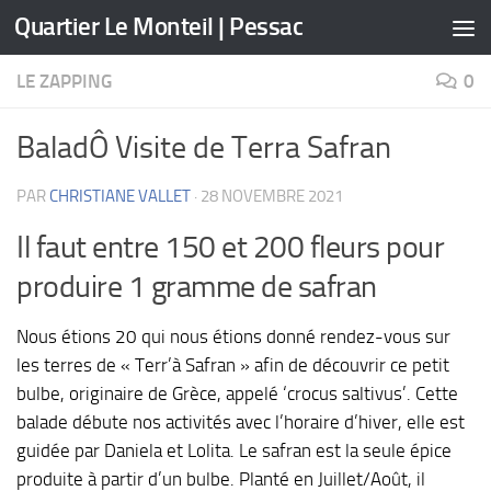
Quartier Le Monteil | Pessac
Skip to content
LE ZAPPING
0
BaladÔ Visite de Terra Safran
PAR
CHRISTIANE VALLET
·
28 NOVEMBRE 2021
Il faut entre 150 et 200 fleurs pour
produire 1 gramme de safran
Nous étions 20 qui nous étions donné rendez-vous sur
les terres de « Terr’à Safran » afin de découvrir ce petit
bulbe, originaire de Grèce, appelé ‘crocus saltivus’. Cette
balade débute nos activités avec l’horaire d’hiver, elle est
guidée par Daniela et Lolita. Le safran est la seule épice
produite à partir d’un bulbe. Planté en Juillet/Août, il