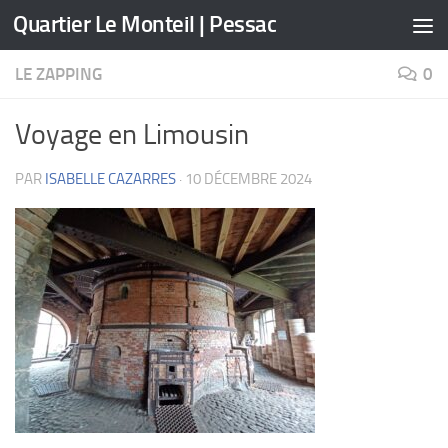
Quartier Le Monteil | Pessac
Skip to content
LE ZAPPING
0
Voyage en Limousin
PAR
ISABELLE CAZARRES
·
10 DÉCEMBRE 2024