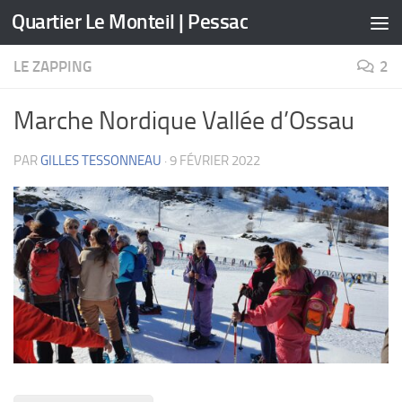
Quartier Le Monteil | Pessac
Skip to content
LE ZAPPING
2
Marche Nordique Vallée d’Ossau
PAR
GILLES TESSONNEAU
·
9 FÉVRIER 2022