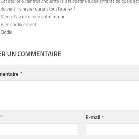
Cet atelier a l’air très chouette ! Il est destiné à des enfants de quels â
doivent-ils rester durant tout l’atelier ?
Merci d’avance pour votre retour
Bien cordialement
Elodie
SER UN COMMENTAIRE
entaire
*
m
*
E-mail
*