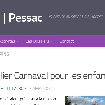
 | Pessac
Un comité au service du Monteil
Activités
Les Dossiers
Contact
PPING
lier Carnaval pour les enfa
CHELLE LACROIX
·
7 MARS 2022
nts étaient présents à la maison