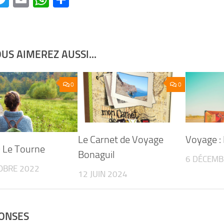
US AIMEREZ AUSSI...
0
0
Le Carnet de Voyage
Voyage :
 Le Tourne
Bonaguil
6 DÉCEMB
OBRE 2022
12 JUIN 2024
ONSES