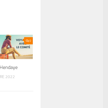
0
 Hendaye
RE 2022