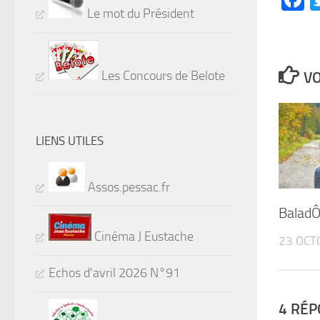
Le mot du Président
Les Concours de Belote
VO
LIENS UTILES
Assos.pessac.fr
BaladÔ
Cinéma J Eustache
23 OCT
Echos d'avril 2026 N°91
4 RÉP