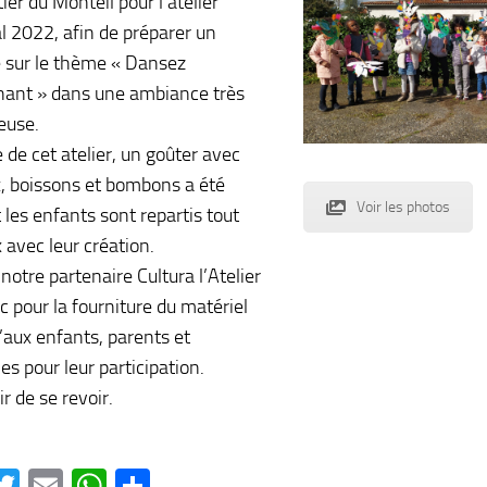
ier du Monteil pour l’atelier
l 2022, afin de préparer un
sur le thème « Dansez
ant » dans une ambiance très
euse.
e de cet atelier, un goûter avec
, boissons et bombons a été
Voir les photos
t les enfants sont repartis tout
 avec leur création.
notre partenaire Cultura l’Atelier
c pour la fourniture du matériel
u’aux enfants, parents et
s pour leur participation.
ir de se revoir.
acebook
Twitter
Email
WhatsApp
Partager