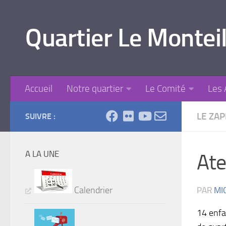
Skip to content
Quartier Le Monteil
Accueil
Notre quartier
Le Comité
Les 
LE ZA
SUIVRE :
A LA UNE
Ate
Calendrier
PAR
MI
14 enfa