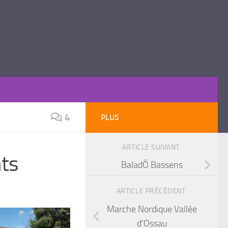
4
PLUS
ARTICLE SUIVANT
nts
BaladÔ Bassens
ARTICLE PRÉCÉDENT
Marche Nordique Vallée
d’Ossau