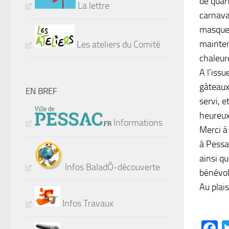
de quart
La lettre
carnava
masque 
mainten
Les ateliers du Comité
chaleur
A l’issu
gâteaux
EN BREF
servi, e
heureux
Informations
Merci à 
à Pessa
ainsi q
Infos BaladÔ-découverte
bénévole
Au plais
Infos Travaux
F