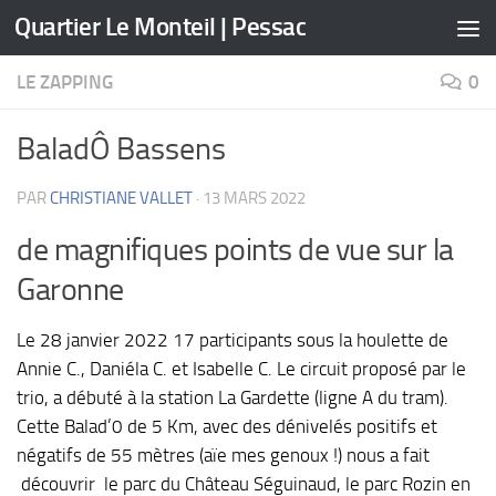
Quartier Le Monteil | Pessac
Skip to content
LE ZAPPING
0
BaladÔ Bassens
PAR
CHRISTIANE VALLET
·
13 MARS 2022
de magnifiques points de vue sur la
Garonne
Le 28 janvier 2022 17 participants sous la houlette de
Annie C., Daniéla C. et Isabelle C. Le circuit proposé par le
trio, a débuté à la station La Gardette (ligne A du tram).
Cette Balad’0 de 5 Km, avec des dénivelés positifs et
négatifs de 55 mètres (aïe mes genoux !) nous a fait
découvrir le parc du Château Séguinaud, le parc Rozin en