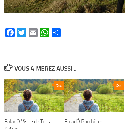
Facebook
Twitter
Email
WhatsApp
Partager
VOUS AIMEREZ AUSSI...
0
0
BaladÔ Visite de Terra
BaladÔ Porchères
Safran