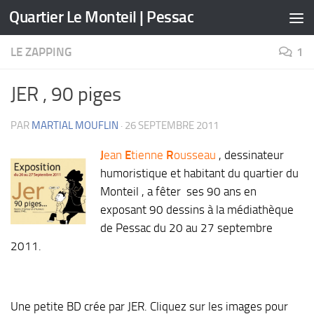
Quartier Le Monteil | Pessac
Skip to content
LE ZAPPING
1
JER , 90 piges
PAR
MARTIAL MOUFLIN
·
26 SEPTEMBRE 2011
J
ean
E
tienne
R
ousseau
, dessinateur
humoristique et habitant du quartier du
Monteil , a fêter ses 90 ans en
exposant 90 dessins à la médiathèque
de Pessac du 20 au 27 septembre
2011.
Une petite BD crée par JER. Cliquez sur les images pour