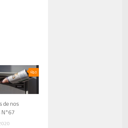
0
s de nos
s N°67
2020