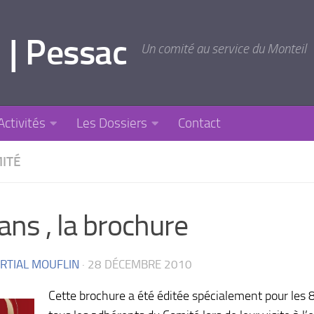
 | Pessac
Un comité au service du Monteil
Activités
Les Dossiers
Contact
MITÉ
ans , la brochure
RTIAL MOUFLIN
·
28 DÉCEMBRE 2010
Cette brochure a été éditée spécialement pour les 8