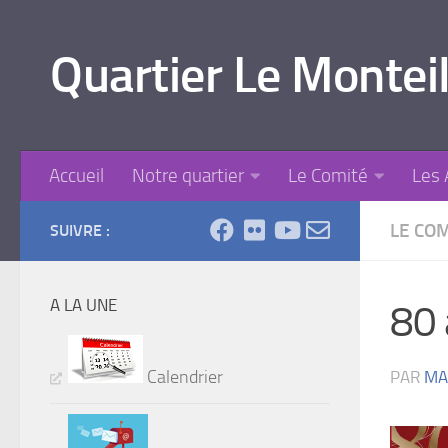
Skip to content
Quartier Le Monteil
Accueil
Notre quartier
Le Comité
Les 
LE CO
SUIVRE :
A LA UNE
80 
Calendrier
PAR
MA