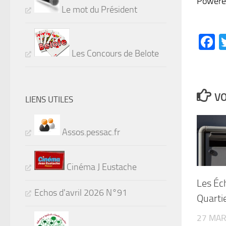
Powere
Le mot du Président
F
Les Concours de Belote
VO
LIENS UTILES
Assos.pessac.fr
Cinéma J Eustache
Les Éc
Echos d'avril 2026 N°91
Quarti
27 MAR