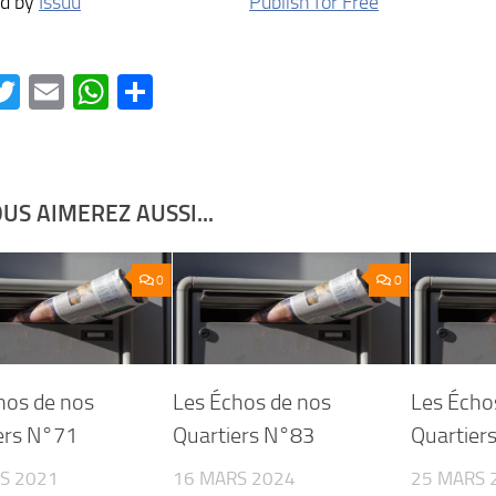
d by
Issuu
Publish for Free
acebook
Twitter
Email
WhatsApp
Partager
US AIMEREZ AUSSI...
0
0
hos de nos
Les Échos de nos
Les Écho
ers N°71
Quartiers N°83
Quartier
S 2021
16 MARS 2024
25 MARS 