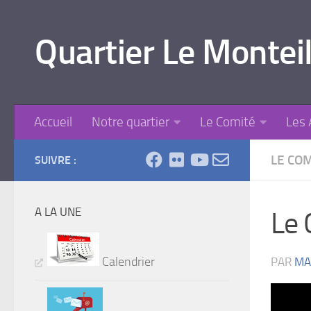
Skip to content
Quartier Le Monteil
Accueil
Notre quartier
Le Comité
Les 
LE CO
SUIVRE :
A LA UNE
Le 
Calendrier
PAR
MA