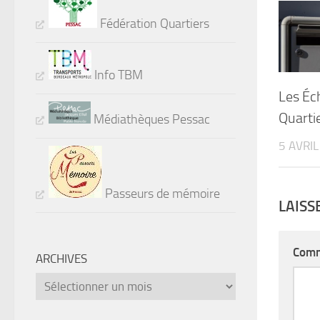
Fédération Quartiers
Info TBM
Les Éc
Quarti
Médiathèques Pessac
5 AVRI
Passeurs de mémoire
LAIS
Comm
ARCHIVES
Archives