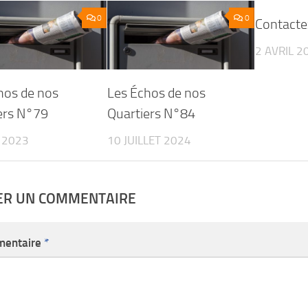
0
0
Contact
2 AVRIL 2
hos de nos
Les Échos de nos
ers N°79
Quartiers N°84
L 2023
10 JUILLET 2024
SER UN COMMENTAIRE
entaire
*