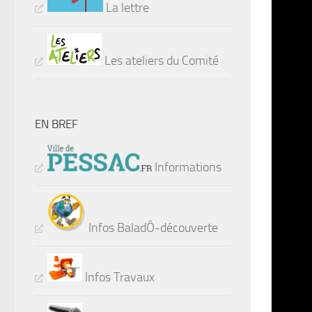
La lettre
Les ateliers du Comité
EN BREF
Informations
Infos BaladÔ-découverte
Infos Travaux