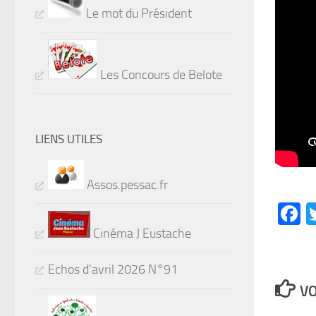
Le mot du Président
Les Concours de Belote
LIENS UTILES
Assos.pessac.fr
F
Cinéma J Eustache
Echos d'avril 2026 N°91
VO