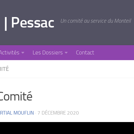
 | Pessac
Un comité au service du Monteil
Activités
Les Dossiers
Contact
MITÉ
Comité
RTIAL MOUFLIN
·
7 DÉCEMBRE 2020