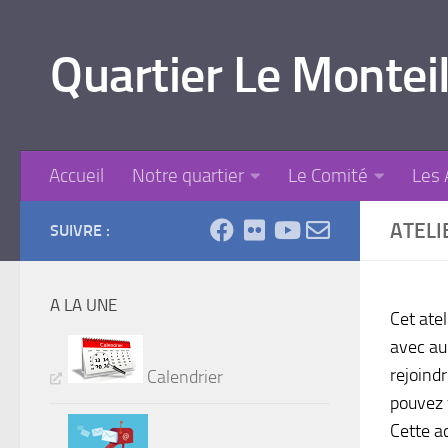
Skip to content
Quartier Le Monteil
Accueil
Notre quartier
Le Comité
Les 
ATELI
SUIVRE :
A LA UNE
Cet ate
avec au
rejoind
Calendrier
pouvez 
Cette a