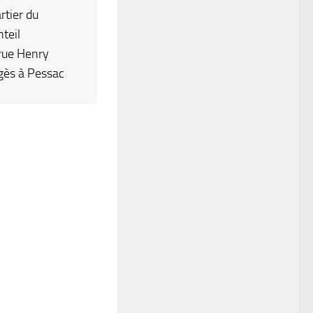
rtier du
teil
rue Henry
gès à Pessac