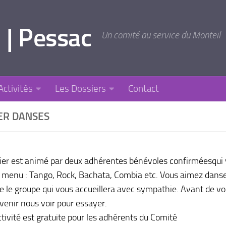
 | Pessac
Un comité au service du Monteil
Activités
Les Dossiers
Contact
ER DANSES
lier est animé par deux adhérentes bénévoles confirméesqui
 menu : Tango, Rock, Bachata, Combia etc. Vous aimez danser
re le groupe qui vous accueillera avec sympathie. Avant de vo
venir nous voir pour essayer.
ctivité est gratuite pour les adhérents du Comité