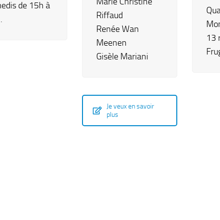
Marie Christine
edis de 15h à
Qua
Riffaud
.
Mon
Renée Wan
13 
Meenen
Fru
Gisèle Mariani
Je veux en savoir
plus