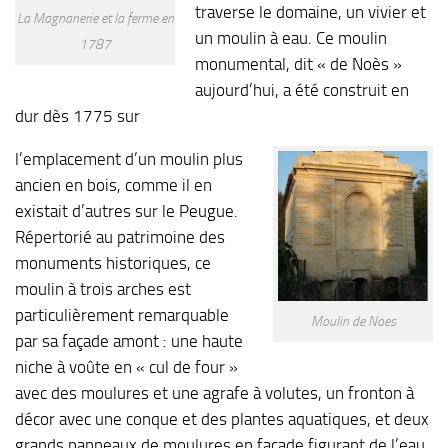
traverse le domaine, un vivier et
La Magnanerie et la ferme en
un moulin à eau. Ce moulin
1787
monumental, dit « de Noès »
aujourd’hui, a été construit en
dur dès 1775 sur
l’emplacement d’un moulin plus
ancien en bois, comme il en
existait d’autres sur le Peugue.
Répertorié au patrimoine des
monuments historiques, ce
moulin à trois arches est
particulièrement remarquable
Moulin de Noes
par sa façade amont : une haute
niche à voûte en « cul de four »
avec des moulures et une agrafe à volutes, un fronton à
décor avec une conque et des plantes aquatiques, et deux
grands panneaux de moulures en façade figurant de l’eau