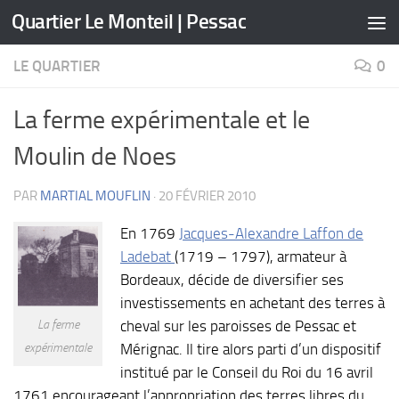
Quartier Le Monteil | Pessac
Skip to content
LE QUARTIER
0
La ferme expérimentale et le
Moulin de Noes
PAR
MARTIAL MOUFLIN
·
20 FÉVRIER 2010
En 1769
Jacques-Alexandre Laffon de
Ladebat
(1719 – 1797), armateur à
Bordeaux, décide de diversifier ses
investissements en achetant des terres à
La ferme
cheval sur les paroisses de Pessac et
expérimentale
Mérignac. Il tire alors parti d’un dispositif
institué par le Conseil du Roi du 16 avril
1761 encourageant l’appropriation des terres libres du