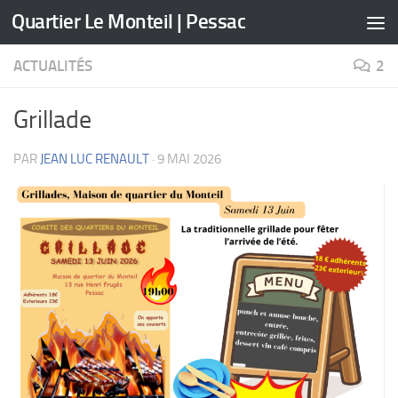
Quartier Le Monteil | Pessac
Skip to content
ACTUALITÉS
2
Grillade
PAR
JEAN LUC RENAULT
·
9 MAI 2026