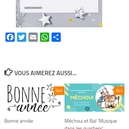
Facebook
Twitter
Email
WhatsApp
Partager
VOUS AIMEREZ AUSSI...
8
0
Bonne année
Méchoui et Bal ‘Musique
dans les quartiers’