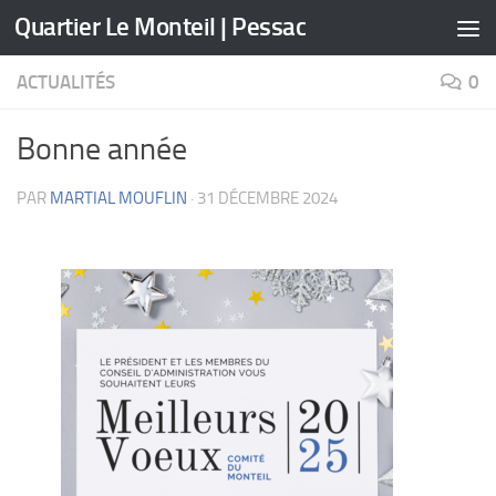
Quartier Le Monteil | Pessac
Skip to content
ACTUALITÉS
0
Bonne année
PAR
MARTIAL MOUFLIN
·
31 DÉCEMBRE 2024