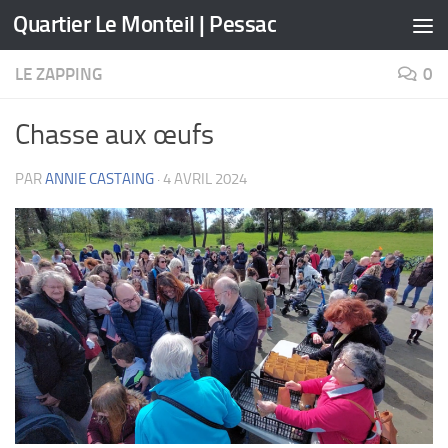
Quartier Le Monteil | Pessac
Skip to content
LE ZAPPING
0
Chasse aux œufs
PAR
ANNIE CASTAING
·
4 AVRIL 2024