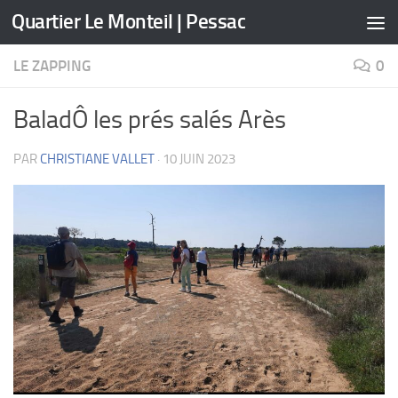
Quartier Le Monteil | Pessac
Skip to content
LE ZAPPING
0
BaladÔ les prés salés Arès
PAR
CHRISTIANE VALLET
·
10 JUIN 2023