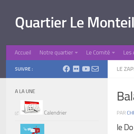
Skip to content
Quartier Le Monteil
Accueil
Notre quartier
Le Comité
Les 
LE ZA
SUIVRE :
A LA UNE
Bal
Calendrier
PAR
CH
le Do