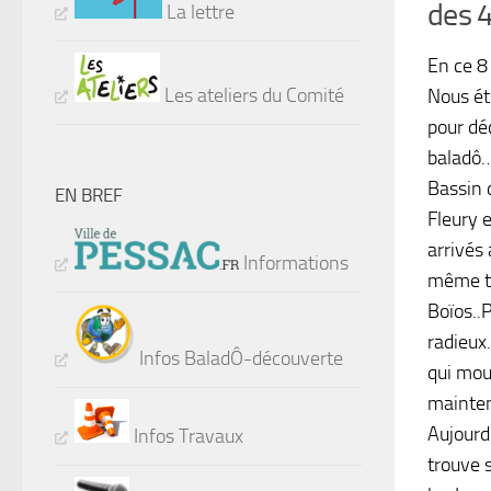
des 
La lettre
En ce 8
Les ateliers du Comité
Nous ét
pour déc
baladô…
Bassin 
EN BREF
Fleury 
arrivés
Informations
même te
Boïos..
radieux
Infos BaladÔ-découverte
qui moui
mainten
Aujourd’
Infos Travaux
trouve 