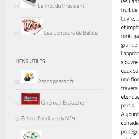
les Lan
Le mot du Président
fruit de
Leyre, c
et impét
Les Concours de Belote
forêt g
grande L
l’approc
LIENS UTILES
s’ouvre
eaux sa
une flor
Assos.pessac.fr
travers
étendues
Cinéma J Eustache
partis…
Aujourd
Echos d'avril 2026 N°91
considé
protége