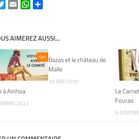
acebook
Twitter
Email
WhatsApp
Partager
US AIMEREZ AUSSI...
0
0
Bazas et le château de
Malle
30 MAI 2010
 à Ainhoa
Le Carne
Fouras
EMBRE 2023
9 NOVEMB
SER UN COMMENTAIRE