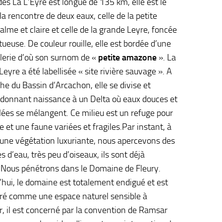
des La L’Eyre est longue de 135 km, elle est le
 la rencontre de deux eaux, celle de la petite
alme et claire et celle de la grande Leyre, foncée
ueuse. De couleur rouille, elle est bordée d’une
alerie d’où son surnom de «
petite amazone
». La
eyre a été labellisée « site rivière sauvage ». A
he du Bassin d’Arcachon, elle se divise et
 donnant naissance à un Delta où eaux douces et
lées se mélangent. Ce milieu est un refuge pour
e et une faune variées et fragiles.Par instant, à
 une végétation luxuriante, nous apercevons des
 d’eau, très peu d’oiseaux, ils sont déjà
.Nous pénétrons dans le Domaine de Fleury.
’hui, le domaine est totalement endigué et est
ré comme une espace naturel sensible à
r, il est concerné par la convention de Ramsar