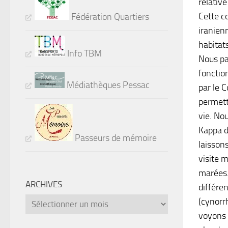
relativ
Cette c
Fédération Quartiers
iranien
habitat
Info TBM
Nous pa
fonctio
Médiathèques Pessac
par le C
permett
vie. No
Kappa d
Passeurs de mémoire
laissons
visite 
marées.
ARCHIVES
différe
Archives
(cynorr
voyons 