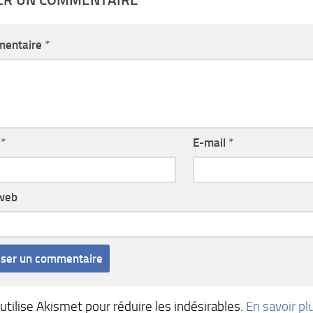
entaire
*
m
*
E-mail
*
 web
 utilise Akismet pour réduire les indésirables.
En savoir pl