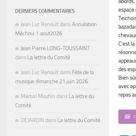
abords.
espace 
DERNIERS COMMENTAIRES
Teichoi
Jean Luc Renault
dans
Annulation
bazadai
Méchoui 1 aout2026
chevaux
C’est la
Jean Pierre LONG-TOUSSAINT
résonne
dans
La lettre du Comité
appeaux
des esp
Jean Luc Renault
dans
Fête de la
Bien sû
musique dimanche 21 juin 2026
avec ap
repas au
Martial Mouflin
dans
La lettre du
Comité
V
DEJARDIN
dans
La lettre du Comité