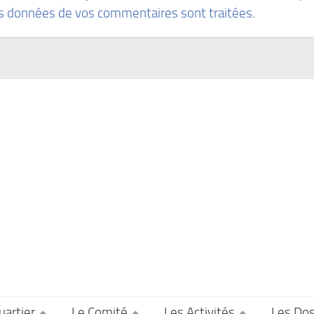
es données de vos commentaires sont traitées
.
uartier
Le Comité
Les Activités
Les Dos