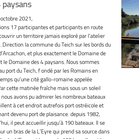
4 paysans
 octobre 2021,
ions 17 participantes et participants en route
ouvrir un territoire jamais exploré par l’atelier
.Direction la commune du Teich sur les bords du
d’Arcachon, et plus exactement le Domaine de
et le Domaine des 4 paysans. Nous sommes
 au port du Teich, f ondé par les Romains en
mps qu’une cité gallo-romaine appelée
Par cette matinée fraîche mais sous un soleil
. nous avons pu admirer les nombreux bateaux
llent à cet endroit autrefois port ostréicole et
ant devenu port de plaisance. depuis 1982,
hui, il peut accueillir jusqu’à 190 bateaux. Il se
sur un bras de la L’Eyre qui prend sa source dans