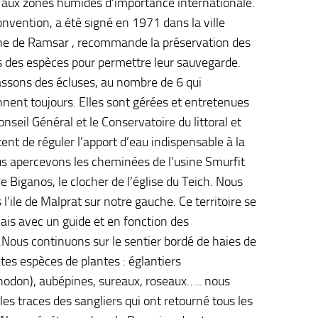
e aux zones humides d’importance internationale.
onvention, a été signé en 1971 dans la ville
ne de Ramsar , recommande la préservation des
s des espèces pour permettre leur sauvegarde.
ssons des écluses, au nombre de 6 qui
nnent toujours. Elles sont gérées et entretenues
onseil Général et le Conservatoire du littoral et
ent de réguler l’apport d’eau indispensable à la
us apercevons les cheminées de l’usine Smurfit
e Biganos, le clocher de l’église du Teich. Nous
 l’ile de Malprat sur notre gauche. Ce territoire se
mais avec un guide et en fonction des
Nous continuons sur le sentier bordé de haies de
ntes espèces de plantes : églantiers
hodon), aubépines, sureaux, roseaux….. nous
les traces des sangliers qui ont retourné tous les