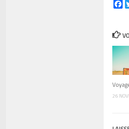
F
VO
Voyage
26 NOV
LAIS