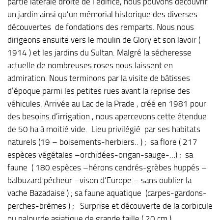
partie latérale droite de l’édifice, nous pouvons découvrir
un jardin ainsi qu’un mémorial historique des diverses
découvertes de fondations des remparts. Nous nous
dirigeons ensuite vers le moulin de Glory et son lavoir (
1914 ) et les jardins du Sultan. Malgré la sécheresse
actuelle de nombreuses roses nous laissent en
admiration. Nous terminons par la visite de bâtisses
d’époque parmi les petites rues avant la reprise des
véhicules. Arrivée au Lac de la Prade , créé en 1981 pour
des besoins d’irrigation , nous apercevons cette étendue
de 50 ha à moitié vide. Lieu privilégié par ses habitats
naturels (19 – boisements-herbiers.. ) ; sa flore ( 217
espèces végétales –orchidées-origan-sauge-…) ; sa
faune ( 180 espèces –hérons cendrés-grèbes huppés –
balbuzard pécheur –vison d’Europe – sans oublier la
vache Bazadaise ) ; sa faune aquatique (carpes-gardons-
perches-brèmes ) ; Surprise et découverte de la corbicule
ou palourde asiatique de grande taille ( 20 cm )