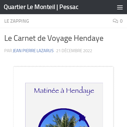
Quartier Le Monteil | Pessac
Skip to content
LE ZAPPING
0
Le Carnet de Voyage Hendaye
PAR
JEAN PIERRE LAZARUS
·
21 DÉCEMBRE 2022