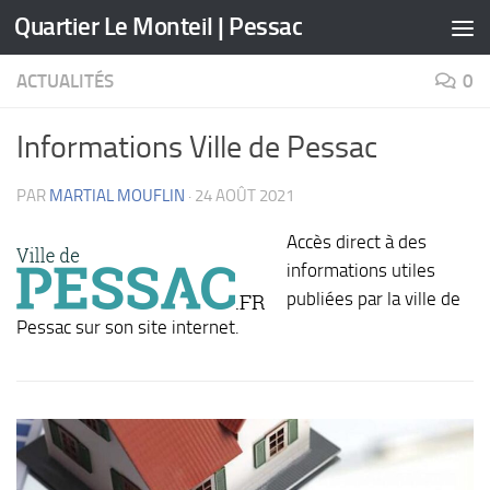
Quartier Le Monteil | Pessac
Skip to content
ACTUALITÉS
0
Informations Ville de Pessac
PAR
MARTIAL MOUFLIN
·
24 AOÛT 2021
Accès direct à des
informations utiles
publiées par la ville de
Pessac sur son site internet.