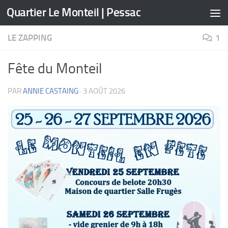
Quartier Le Monteil | Pessac
Skip to content
LE ZAPPING
1
Fête du Monteil
PAR
ANNIE CASTAING
·
3 AOÛT 2026