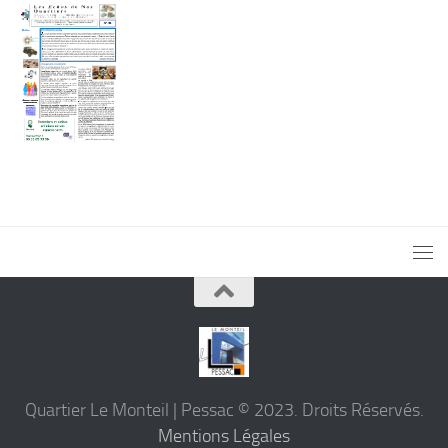
Quartier Le Monteil | Pessac © 2023. Droits Réservés.
Mentions Légales