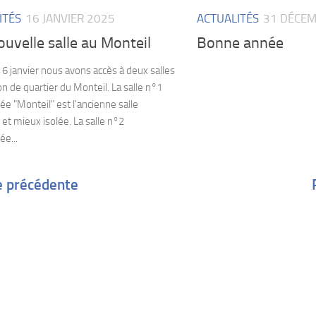
ITÉS
16 JANVIER 2025
ACTUALITÉS
31 DÉCEM
uvelle salle au Monteil
Bonne année
 6 janvier nous avons accès à deux salles
on de quartier du Monteil. La salle n°1
 "Monteil" est l'ancienne salle
 et mieux isolée. La salle n°2
e...
e précédente