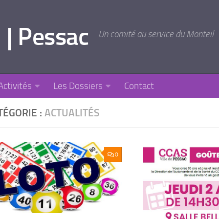
 | Pessac
Un comité au service du Monteil
Activités
Les Dossiers
Contact
TÉGORIE :
ACTUALITÉS
0