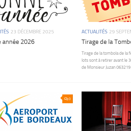
ITÉS
23 DÉCEMBRE 2025
ACTUALITÉS
29 SEPTE
 année 2026
Tirage de la Tombo
Tirage de la tombola de la f
lots sont à retirer avant l
de Monsieur Juzan 063219
0