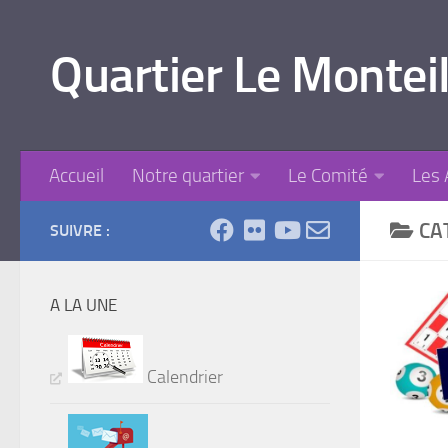
Skip to content
Quartier Le Monteil
Accueil
Notre quartier
Le Comité
Les 
CA
SUIVRE :
A LA UNE
Calendrier