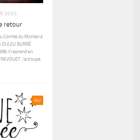
ER 2025
e retour
au Comité du Monteil a
ée DULEU BURRÉ.
8, il reprend en
e NEVOUET ; la troupe
0