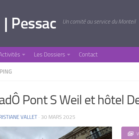
 | Pessac
Un comité au service du Monteil
Activités
Les Dossiers
Contact
PPING
adÔ Pont S Weil et hôtel D
RISTIANE VALLET
·
30 MARS 2025
V