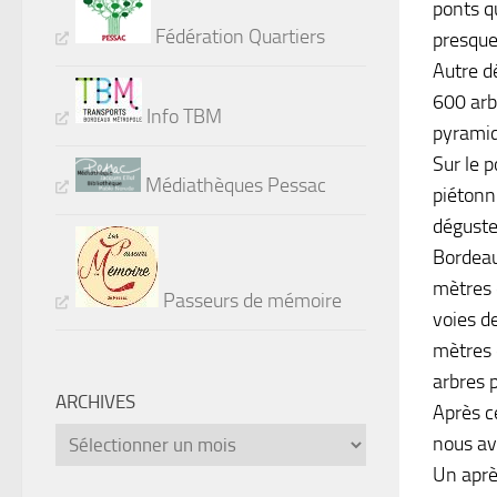
ponts qu
Fédération Quartiers
presque
Autre d
600 arb
Info TBM
pyramid
Sur le 
Médiathèques Pessac
piétonn
déguste
Bordeaux
mètres 
Passeurs de mémoire
voies d
mètres d
arbres 
ARCHIVES
Après c
Archives
nous av
Un aprè