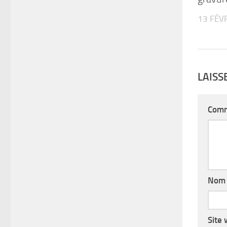
13 FÉV
LAIS
Comm
No
Site