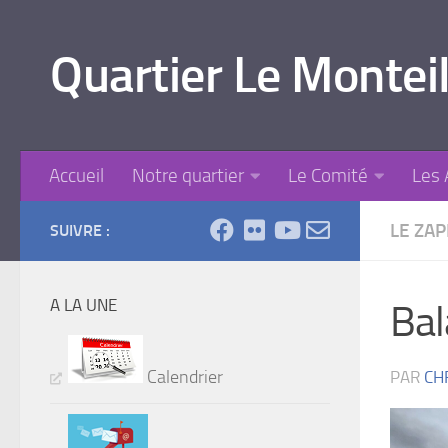
Skip to content
Quartier Le Monteil
Accueil
Notre quartier
Le Comité
Les 
LE ZA
SUIVRE :
A LA UNE
Bal
Calendrier
PAR
CH