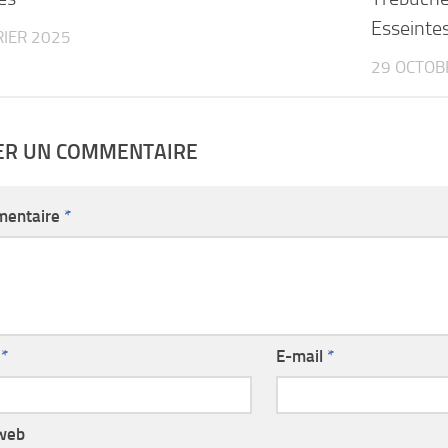
Esseintes
RIER 2025
29 OCTOB
SER UN COMMENTAIRE
entaire
*
m
*
E-mail
*
 web