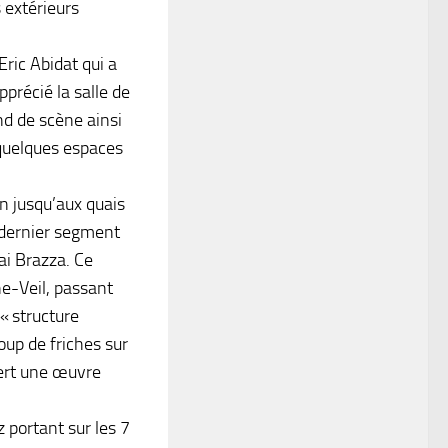
 extérieurs
Eric Abidat qui a
précié la salle de
nd de scène ainsi
 quelques espaces
an jusqu’aux quais
e dernier segment
ai Brazza. Ce
e-Veil, passant
 « structure
oup de friches sur
vert une œuvre
 portant sur les 7