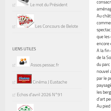
consacr
Le mot du Président
aménagés
Au châte
comment
Les Concours de Belote
spectacl
que les
encore 
LIENS UTILES
A la fin
de la So
du parc
Assos.pessac.fr
nouvel 
par le p
Cinéma J Eustache
paysagè
les ber
Echos d'avril 2026 N°91
d’art pe
Au pied