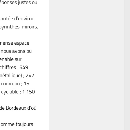
réponses justes ou
lantée d’environ
yrinthes, miroirs,
immense espace
, nous avons pu
enable sur
chiffres : 549
métallique) ; 2×2
en commun ; 15
 cyclable ; 1 150
e de Bordeaux d’où
 comme toujours.