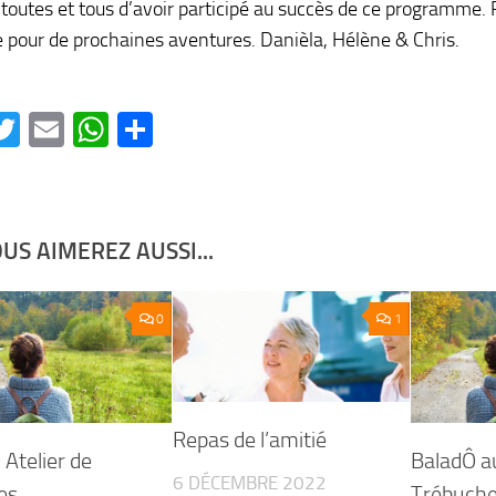
 toutes et tous d’avoir participé au succès de ce programme
te pour de prochaines aventures. Danièla, Hélène & Chris.
acebook
Twitter
Email
WhatsApp
Partager
US AIMEREZ AUSSI...
0
1
Repas de l’amitié
 Atelier de
BaladÔ a
6 DÉCEMBRE 2022
es
Trébuchet