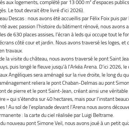
és aux logements, complété par 13 000 m² d’espaces publics
. Le tout devrait être livré d’ici 2026).
au Descas : nous avons été accueillis par Félix Foix puis par 
é avec passion l’histoire du bâtiment rénové, nous avons ap
es de 630 places assises, l’écran à leds qui occupe tout le fo
 écrans côté cour et jardin. Nous avons traversé les loges, et
en travaux.
 de la visite du château, nous avons traversé le pont Saint Je
uys, puis longé le fleuve jusqu’à l’Arkéa Arena. D’ici 2026, l
 aux Angéliques sera aménagé sur la rive droite, le long du qu
aménagement reliera le pont Chaban-Delmas au pont Simon
ont de pierre et le pont Saint-Jean, créant ainsi une véritable
re » qui s’étendra sur 40 hectares, mais pour l’instant beauc
ges ! Au sol de l’esplanade devant l’Arena nous avons décou
rmanente : la carte du ciel réalisée par Luigi Beltrame.
 du nouveau pont Simone Veil, nous avons joué à un petit quiz