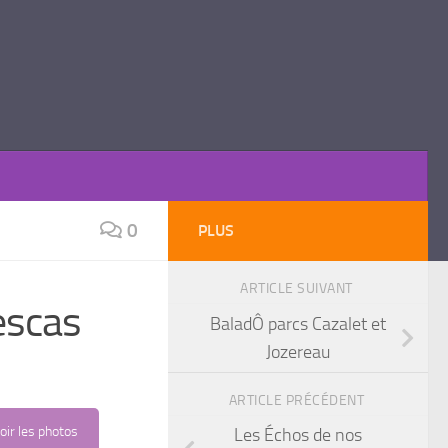
0
PLUS
ARTICLE SUIVANT
escas
BaladÔ parcs Cazalet et
Jozereau
ARTICLE PRÉCÉDENT
oir les photos
Les Échos de nos