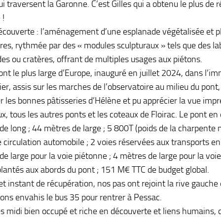
i traversent la Garonne. C’est Gilles qui a obtenu le plus de 
 !
écouverte : l’aménagement d’une esplanade végétalisée et p
res, rythmée par des « modules sculpturaux » tels que des lab
es ou cratères, offrant de multiples usages aux piétons.
pont le plus large d’Europe, inauguré en juillet 2024, dans l’
ier, assis sur les marches de l’observatoire au milieu du pont
r les bonnes pâtisseries d’Hélène et pu apprécier la vue impr
, tous les autres ponts et les coteaux de Floirac. Le pont en 
de long ; 44 mètres de large ; 5 800T (poids de la charpente 
e circulation automobile ; 2 voies réservées aux transports 
e large pour la voie piétonne ; 4 mètres de large pour la voie
plantés aux abords du pont ; 151 M€ TTC de budget global.
et instant de récupération, nos pas ont rejoint la rive gauch
ons envahis le bus 35 pour rentrer à Pessac.
s midi bien occupé et riche en découverte et liens humains,