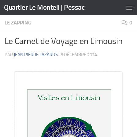
Quartier Le Monteil | Pessac
Skip to content
LE ZAPPING
0
Le Carnet de Voyage en Limousin
PAR
JEAN PIERRE LAZARUS
·
8 DÉCEMBRE 2024