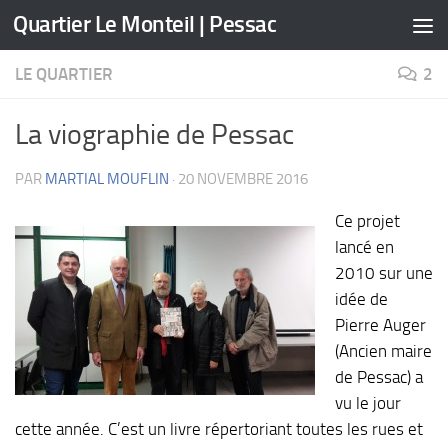
Quartier Le Monteil | Pessac
Skip to content
LE QUARTIER
2
La viographie de Pessac
PAR
MARTIAL MOUFLIN
·
20 NOVEMBRE 2016
Ce projet
lancé en
2010 sur une
idée de
Pierre Auger
(Ancien maire
de Pessac) a
vu le jour
cette année. C’est un livre répertoriant toutes les rues et