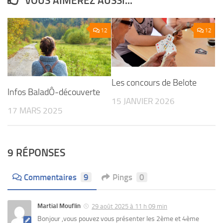
VOUS AIMEREZ AUSSI...
12
12
Les concours de Belote
Infos BaladÔ-découverte
15 JANVIER 2026
17 MARS 2025
9 RÉPONSES
Commentaires
9
Pings
0
Martial Mouflin
29 août 2025 à 11 h 09 min
Bonjour ,vous pouvez vous présenter les 2ème et 4ème