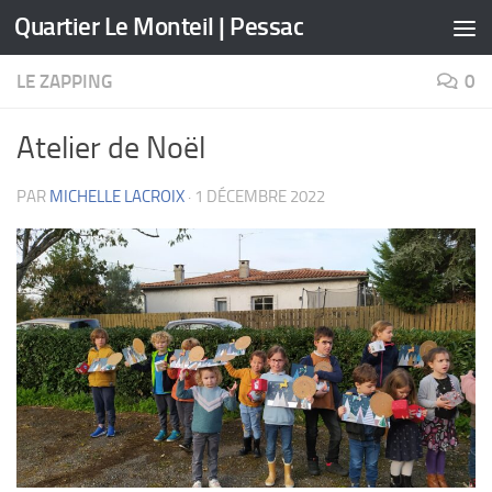
Quartier Le Monteil | Pessac
Skip to content
LE ZAPPING
0
Atelier de Noël
PAR
MICHELLE LACROIX
·
1 DÉCEMBRE 2022