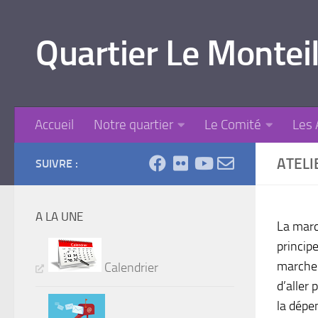
Skip to content
Quartier Le Monteil
Accueil
Notre quartier
Le Comité
Les 
ATEL
SUIVRE :
A LA UNE
La marc
princip
marche 
Calendrier
d’aller
la dépe