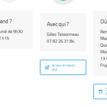
and ?
Où
Avec qui ?
Lundi de 9h30
Ren
Gilles Tessonneau
2 h15
Mai
07 82 26 31 84
Qua
Mon
13 
Fru
Je veux en savoir
plus
C
s