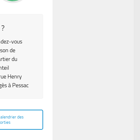
 ?
dez-vous
son de
rtier du
teil
rue Henry
gès à Pessac
alendrier des
orties