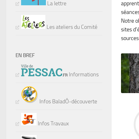
La lettre
apprent
séances
Notre o
Les ateliers du Comité
sites d’
sources
EN BREF
Informations
Infos BaladÔ-découverte
Infos Travaux