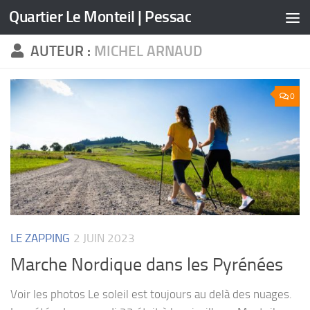
Quartier Le Monteil | Pessac
Skip to content
AUTEUR :
MICHEL ARNAUD
0
LE ZAPPING
2 JUIN 2023
Marche Nordique dans les Pyrénées
Voir les photos Le soleil est toujours au delà des nuages.